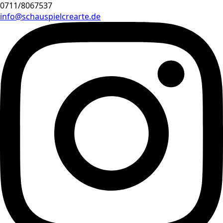
0711/8067537
info@schauspielcrearte.de