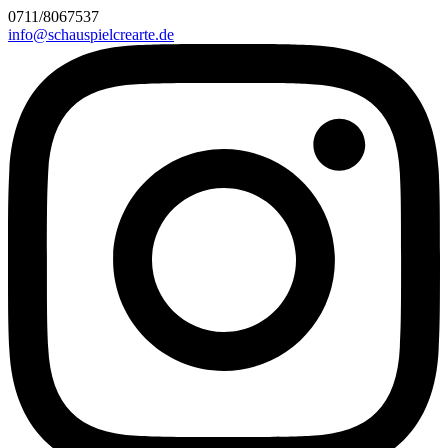
0711/8067537
info@schauspielcrearte.de